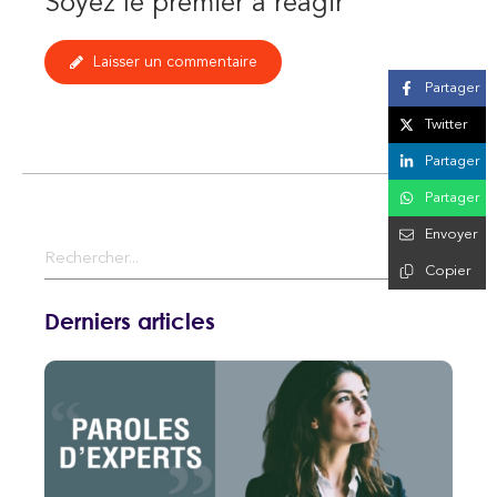
Soyez le premier à réagir
Laisser un commentaire
Partager
Twitter
Partager
Partager
Envoyer
Rechercher
Copier
Derniers articles